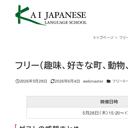
メ
イ
ン
コ
ン
トップページ
フリ
テ
ン
ツ
へ
フリー（趣味、好きな町、動物
移
動
カテゴリー
2026年5月28日
2026年6月4日
webmaster
フリート
投稿日
更新日
著
者
開催日時
5月28日（木）15:20〜17