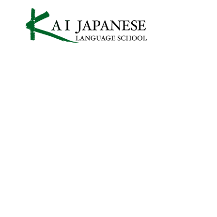
メ
イ
ン
コ
ン
テ
ン
ツ
へ
移
動