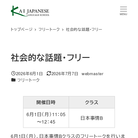
メ
イ
MENU
ン
コ
トップページ
フリートーク
社会的な話題・フリー
ン
テ
ン
社会的な話題・フリー
ツ
へ
移
2026年6月1日
2026年7月7日
webmaster
投稿日
更新日
著
動
カテゴリー
フリートーク
者
開催日時
クラス
6月1日（月）11：05
日本事情B
〜12：45
6月1日（月）、日本事情Bクラスのフリートークを行いま